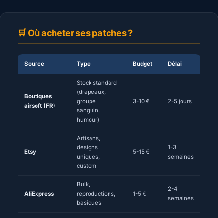
🛒 Où acheter ses patches ?
Source
Type
Budget
Délai
Stock standard
(drapeaux,
Boutiques
groupe
3-10 €
2-5 jours
airsoft (FR)
sanguin,
humour)
Artisans,
designs
1-3
Etsy
5-15 €
uniques,
semaines
custom
Bulk,
2-4
AliExpress
reproductions,
1-5 €
semaines
basiques