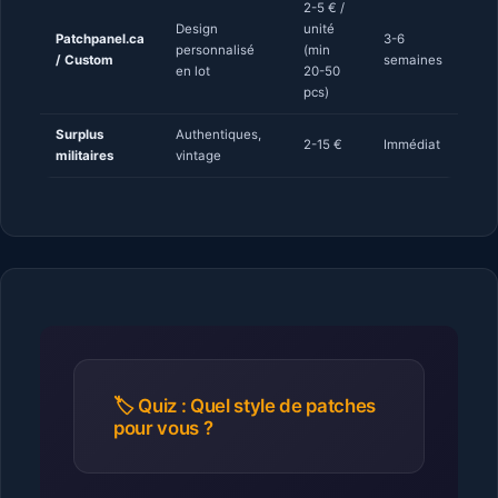
2-5 € /
Design
unité
Patchpanel.ca
3-6
personnalisé
(min
/ Custom
semaines
en lot
20-50
pcs)
Surplus
Authentiques,
2-15 €
Immédiat
militaires
vintage
🏷️ Quiz : Quel style de patches
pour vous ?