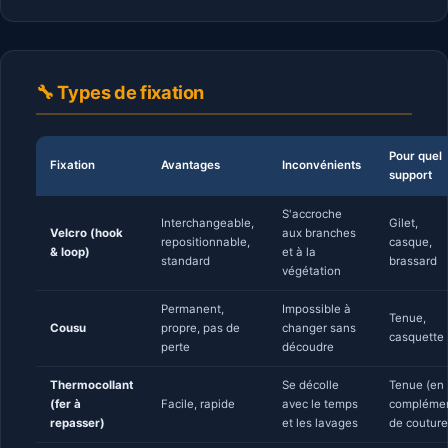
🔧 Types de fixation
Pour quel
Fixation
Avantages
Inconvénients
support
S'accroche
Interchangeable,
Gilet,
Velcro (hook
aux branches
repositionnable,
casque,
& loop)
et à la
standard
brassard
végétation
Permanent,
Impossible à
Tenue,
Cousu
propre, pas de
changer sans
casquette
perte
découdre
Thermocollant
Se décolle
Tenue (en
(fer à
Facile, rapide
avec le temps
compléme
repasser)
et les lavages
de couture