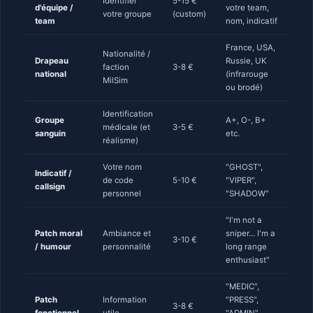
Identifier
5-15 €
d'équipe /
votre team,
votre groupe
(custom)
team
nom, indicatif
France, USA,
Nationalité /
Drapeau
Russie, UK
faction
3-8 €
national
(infrarouge
MilSim
ou brodé)
Identification
Groupe
A+, O-, B+
médicale (et
3-5 €
sanguin
etc.
réalisme)
Votre nom
"GHOST",
Indicatif /
de code
5-10 €
"VIPER",
callsign
personnel
"SHADOW"
"I'm not a
Patch moral
Ambiance et
sniper... I'm a
3-10 €
/ humour
personnalité
long range
enthusiast"
"MEDIC",
Patch
Information
"PRESS",
3-8 €
fonctionnel
utile
"ADMIN",