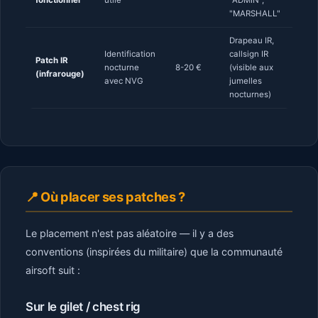
"MARSHALL"
Drapeau IR,
Identification
callsign IR
Patch IR
nocturne
8-20 €
(visible aux
(infrarouge)
avec NVG
jumelles
nocturnes)
📍 Où placer ses patches ?
Le placement n'est pas aléatoire — il y a des
conventions (inspirées du militaire) que la communauté
airsoft suit :
Sur le gilet / chest rig