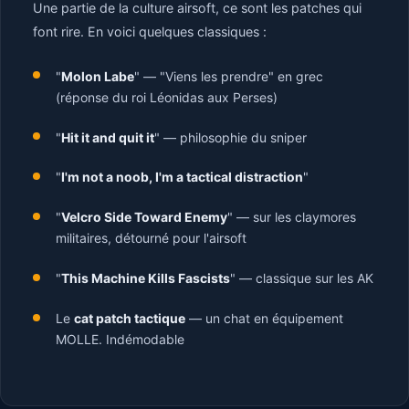
Une partie de la culture airsoft, ce sont les patches qui
font rire. En voici quelques classiques :
"
Molon Labe
" — "Viens les prendre" en grec
(réponse du roi Léonidas aux Perses)
"
Hit it and quit it
" — philosophie du sniper
"
I'm not a noob, I'm a tactical distraction
"
"
Velcro Side Toward Enemy
" — sur les claymores
militaires, détourné pour l'airsoft
"
This Machine Kills Fascists
" — classique sur les AK
Le
cat patch tactique
— un chat en équipement
MOLLE. Indémodable