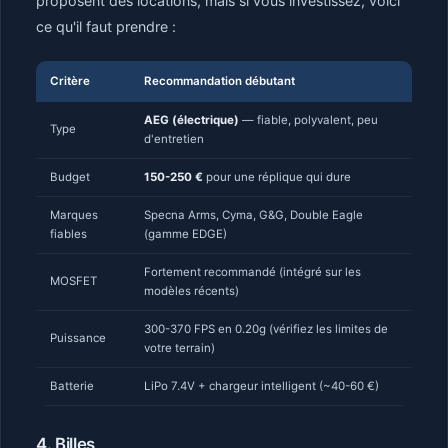
proposent des locations, mais si vous investissez, voici
ce qu'il faut prendre :
Critère
Recommandation débutant
AEG (électrique)
— fiable, polyvalent, peu
Type
d'entretien
Budget
150-250 €
pour une réplique qui dure
Marques
Specna Arms, Cyma, G&G, Double Eagle
fiables
(gamme EDGE)
Fortement recommandé (intégré sur les
MOSFET
modèles récents)
300-370 FPS en 0.20g (vérifiez les limites de
Puissance
votre terrain)
Batterie
LiPo 7.4V + chargeur intelligent (~40-60 €)
4. Billes