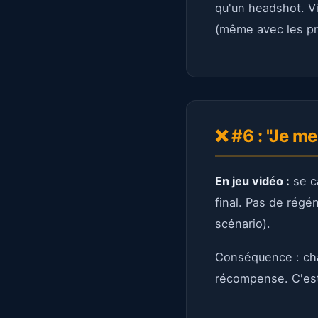
qu'un headshot. Vi
(même avec les pr
❌ #6 : "Je m
En jeu vidéo :
se c
final. Pas de régé
scénario).
Conséquence : cha
récompense. C'est 