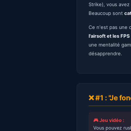
Strike), vous avez
Beaucoup sont
ca
Ce n'est pas une c
l'airsoft et les FP
une mentalité game
désapprendre.
❌ #1 : "Je fon
🎮 Jeu vidéo :
Vous pouvez rush 