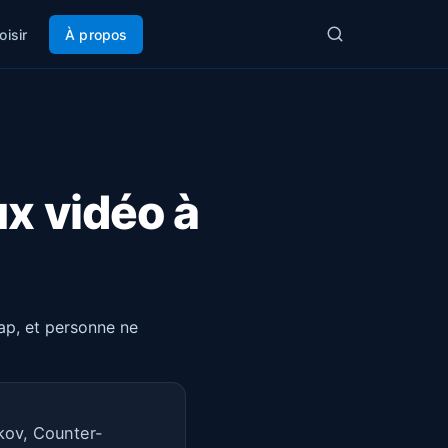
oisir
À propos
ux vidéo à
map, et personne ne
kov, Counter-