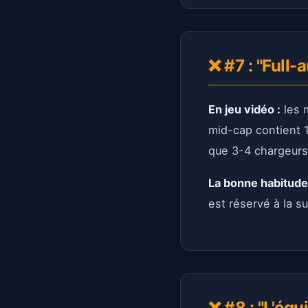
❌ #7 : "Full-
En jeu vidéo :
les m
mid-cap contient 1
que 3-4 chargeurs
La bonne habitude
est réservé à la s
❌ #8 : "L'équ