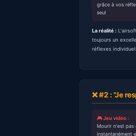
grâce à vos réfle
seul
La réalité :
L'airso
toujours un excell
réflexes individuel
❌ #2 : "Je r
🎮 Jeu vidéo :
Mourir n'est pas
instantanément 