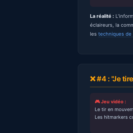
La réalité :
L'inform
éclaireurs, la com
les
techniques de
❌ #4 : "Je t
🎮 Jeu vidéo :
Le tir en mouvem
Les hitmarkers c