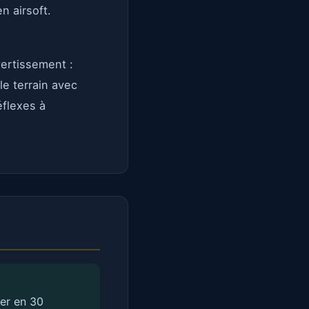
n airsoft.
vertissement :
 le terrain avec
éflexes à
ner en 30