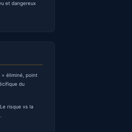
 vu et dangereux
= éliminé, point
écifique du
e risque vs la
.