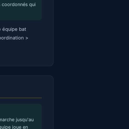
s coordonnés qui
e équipe bat
oordination >
marche jusqu'au
quipe joue en