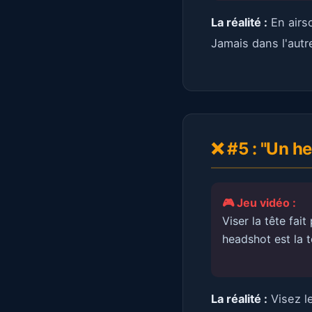
La réalité :
En airso
Jamais dans l'aut
❌ #5 : "Un he
🎮 Jeu vidéo :
Viser la tête fait
headshot est la 
La réalité :
Visez l