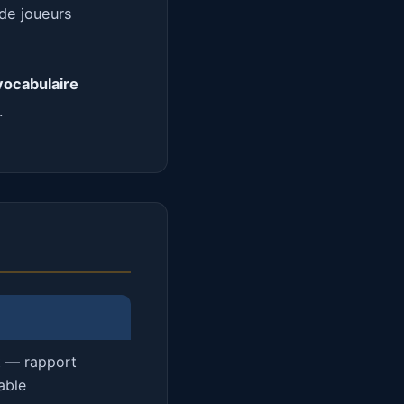
 de joueurs
vocabulaire
.
t — rapport
able