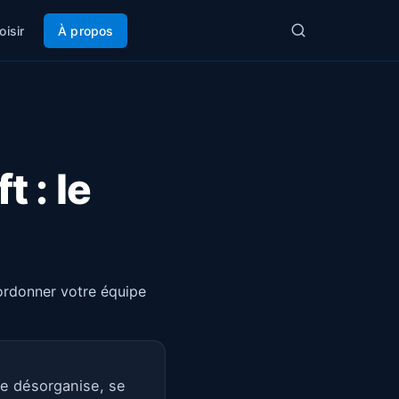
oisir
À propos
 : le
oordonner votre équipe
e désorganise, se