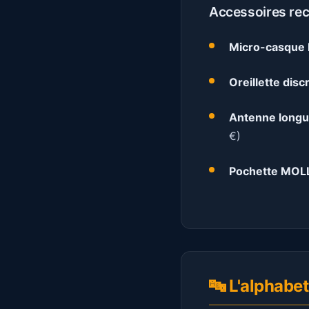
Accessoires r
Micro-casque 
Oreillette disc
Antenne long
€)
Pochette MOL
🔤 L'alphab