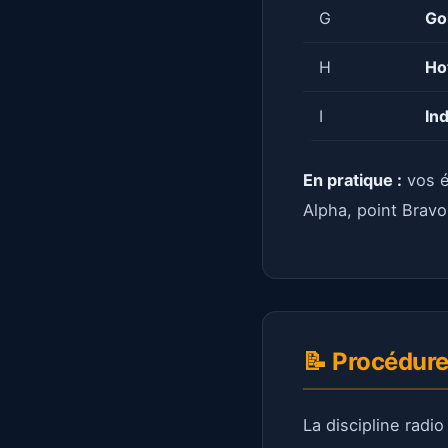
G
Go
H
Ho
I
Ind
En pratique :
vos é
Alpha, point Bravo
📝 Procédure
La discipline radi