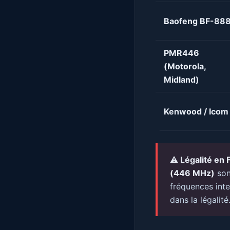
Baofeng BF-88
PMR446
(Motorola,
Midland)
Kenwood / Icom
⚠️ Légalité en 
(446 MHz)
son
fréquences int
dans la légalité