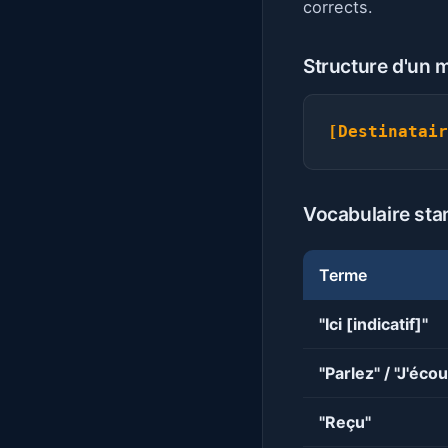
corrects.
Structure d'un 
[Destinatair
Vocabulaire sta
Terme
"Ici [indicatif]"
"Parlez" / "J'éco
"Reçu"