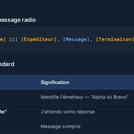
message radio
e]
ici
[Expéditeur]
,
[Message]
,
[Terminaison
ndard
Signification
Identifie l'émetteur — "Alpha ici Bravo"
ute"
J'attends votre réponse
Message compris