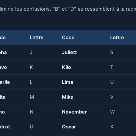
imine les confusions. "B" et "D" se ressemblent à la radi
de
Lettre
Code
Lettre
pha
J
Juliett
S
avo
K
Kilo
T
arlie
L
Lima
U
lta
M
Mike
V
ho
N
November
W
xtrot
O
Oscar
X