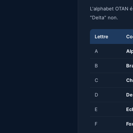
L'alphabet OTAN él
"Delta" non.
Lettre
Co
A
Al
B
Br
C
Ch
D
De
E
Ec
F
Fo