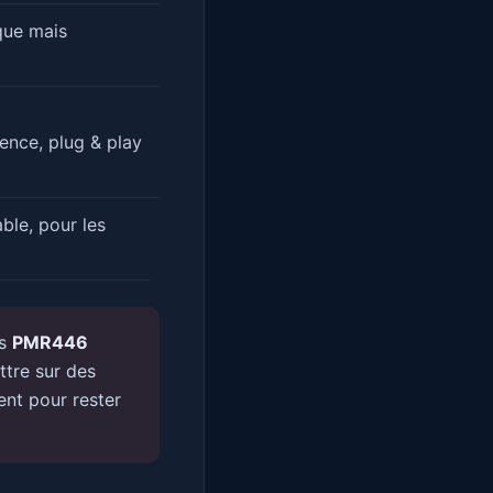
que mais
cence, plug & play
able, pour les
es
PMR446
ttre sur des
nt pour rester