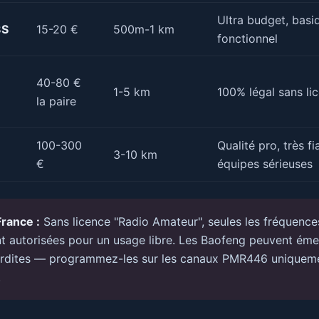
Ultra budget, basi
8S
15-20 €
500m-1 km
fonctionnel
40-80 €
1-5 km
100% légal sans li
la paire
100-300
Qualité pro, très fi
3-10 km
€
équipes sérieuses
France :
Sans licence "Radio Amateur", seules les fréquenc
t autorisées pour un usage libre. Les Baofeng peuvent éme
erdites — programmez-les sur les canaux PMR446 uniqueme
.