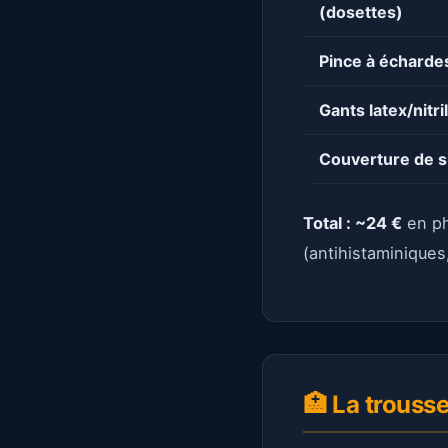
(dosettes)
Pince à écharde
Gants latex/nitri
Couverture de s
Total : ~24 €
en ph
(antihistaminiques,
🏥 La trousse