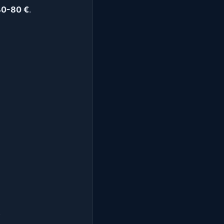
40-80 €
.
)