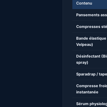
Contenu
Pansements ass
Compresses sté
Bande élastique
Velpeau)
Désinfectant (B
spray)
Sparadrap / tap
Compresse froi
instantanée
Sérum physiolo