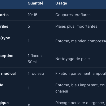
Quantité
Usage
ortis
10-15
Coupures, éraflures
riles
5
Plaies plus importantes
 (type
1
Entorse, maintien compress
iseptine
1 flacon
Nettoyage de plaie
50ml
e médical
1 rouleau
Fixation pansement, ampoul
de
Entorse, bleu important, co
1
chaleur
gique
Rinçage oculaire d'urgence,
5