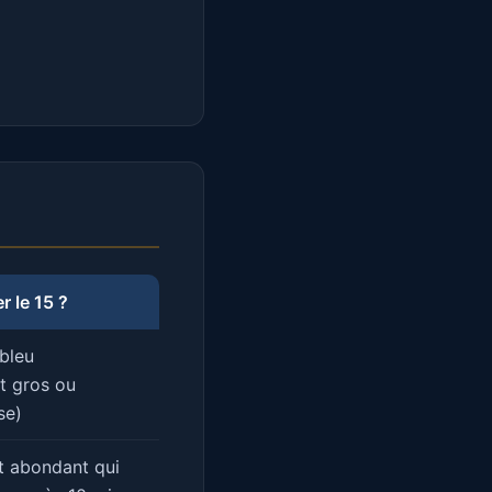
 le 15 ?
bleu
t gros ou
se)
t abondant qui