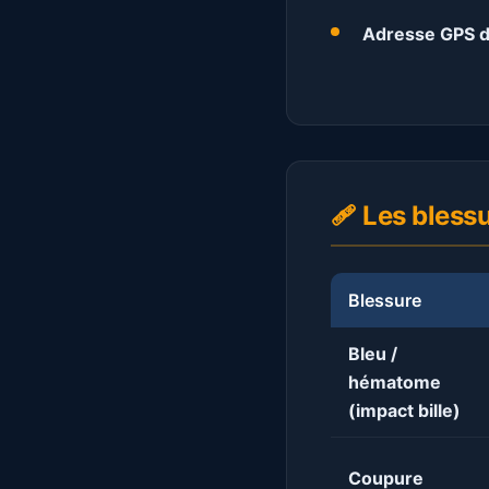
Adresse GPS d
🩹 Les bless
Blessure
Bleu /
hématome
(impact bille)
Coupure