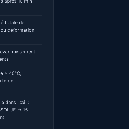
as après 10 min
té totale de
d ou déformation
, évanouissement
ents
re > 40°C,
rte de
le dans l'œil :
SOLUE → 15
nt