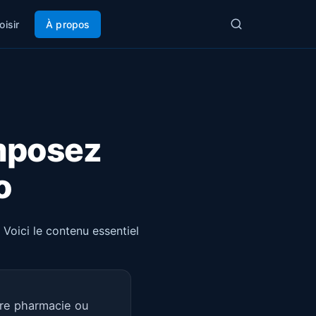
oisir
À propos
omposez
o
 Voici le contenu essentiel
ère pharmacie ou