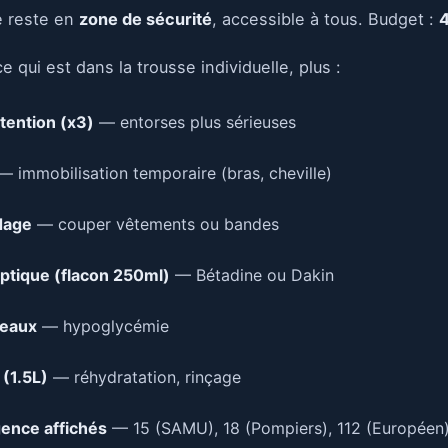
e reste en
zone de sécurité
, accessible à tous. Budget :
ce qui est dans la trousse individuelle, plus :
tention (x3)
— entorses plus sérieuses
 immobilisation temporaire (bras, cheville)
dage
— couper vêtements ou bandes
eptique (flacon 250ml)
— Bétadine ou Dakin
ceaux
— hypoglycémie
 (1.5L)
— réhydratation, rinçage
ence affichés
— 15 (SAMU), 18 (Pompiers), 112 (Européen