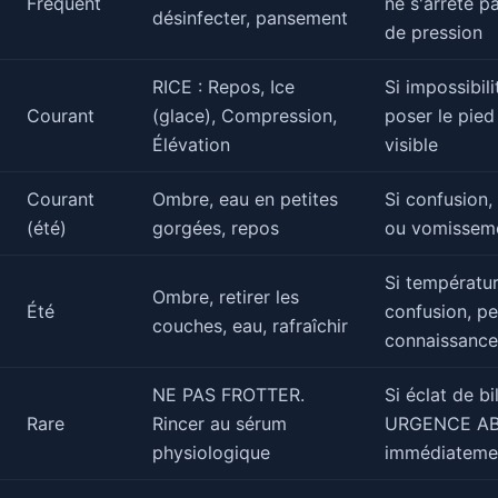
Fréquent
ne s'arrête p
désinfecter, pansement
de pression
RICE : Repos, Ice
Si impossibili
Courant
(glace), Compression,
poser le pie
Élévation
visible
Courant
Ombre, eau en petites
Si confusion
(été)
gorgées, repos
ou vomissem
Si températu
Ombre, retirer les
Été
confusion, pe
couches, eau, rafraîchir
connaissance
NE PAS FROTTER.
Si éclat de bil
Rare
Rincer au sérum
URGENCE AB
physiologique
immédiateme