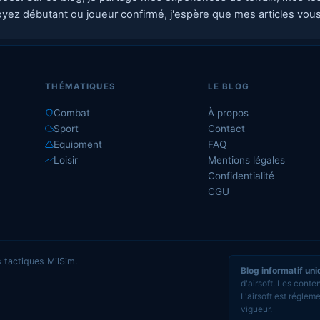
yez débutant ou joueur confirmé, j'espère que mes articles vous s
THÉMATIQUES
LE BLOG
Combat
À propos
Sport
Contact
Equipment
FAQ
Loisir
Mentions légales
Confidentialité
CGU
s tactiques MilSim.
Blog informatif un
d'airsoft. Les conte
L'airsoft est réglem
vigueur.