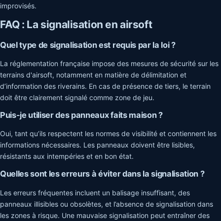
improvisés.
FAQ : La signalisation en airsoft
Quel type de signalisation est requis par la loi ?
La réglementation française impose des mesures de sécurité sur les
terrains d'airsoft, notamment en matière de délimitation et
d’information des riverains. En cas de présence de tiers, le terrain
doit être clairement signalé comme zone de jeu.
Puis-je utiliser des panneaux faits maison ?
Oui, tant qu’ils respectent les normes de visibilité et contiennent les
informations nécessaires. Les panneaux doivent être lisibles,
résistants aux intempéries et en bon état.
Quelles sont les erreurs à éviter dans la signalisation ?
Les erreurs fréquentes incluent un balisage insuffisant, des
panneaux illisibles ou obsolètes, et l’absence de signalisation dans
les zones à risque. Une mauvaise signalisation peut entraîner des