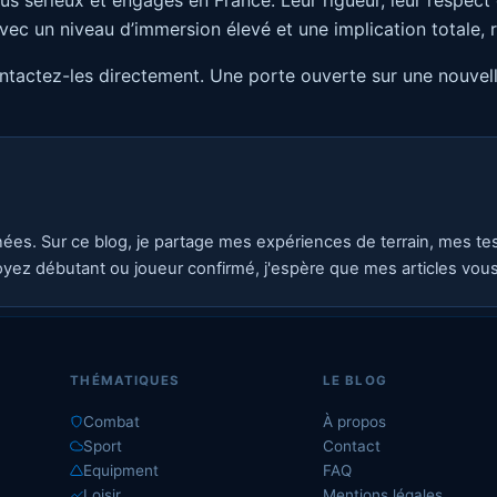
s sérieux et engagés en France. Leur rigueur, leur respect d
, avec un niveau d’immersion élevé et une implication totale
contactez-les directement. Une porte ouverte sur une nouvell
nées. Sur ce blog, je partage mes expériences de terrain, mes t
yez débutant ou joueur confirmé, j'espère que mes articles vous s
THÉMATIQUES
LE BLOG
Combat
À propos
Sport
Contact
Equipment
FAQ
Loisir
Mentions légales