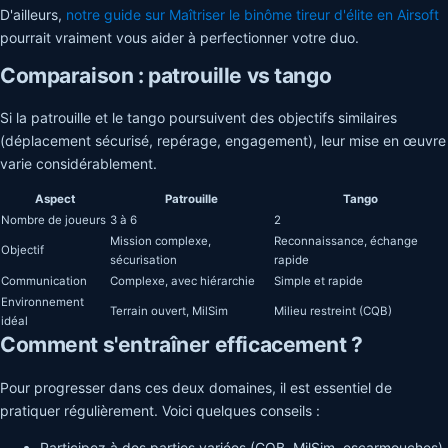
D'ailleurs,
notre guide sur Maîtriser le binôme tireur d'élite en Airsoft
pourrait vraiment vous aider à perfectionner votre duo.
Comparaison : patrouille vs tango
Si la patrouille et le tango poursuivent des objectifs similaires
(déplacement sécurisé, repérage, engagement), leur mise en œuvre
varie considérablement.
Aspect
Patrouille
Tango
Nombre de joueurs
3 à 6
2
Mission complexe,
Reconnaissance, échange
Objectif
sécurisation
rapide
Communication
Complexe, avec hiérarchie
Simple et rapide
Environnement
Terrain ouvert, MilSim
Milieu restreint (CQB)
idéal
Comment s'entraîner efficacement ?
Pour progresser dans ces deux domaines, il est essentiel de
pratiquer régulièrement. Voici quelques conseils :
Participez à des parties variées (CQB, MilSim, escarmouches)