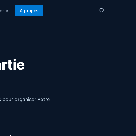
oisir
À propos
rtie
s pour organiser votre