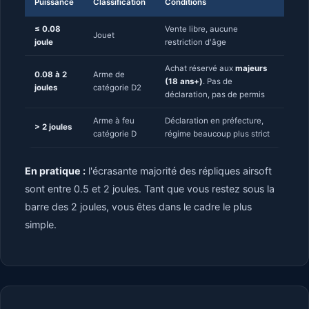
Puissance
Classification
Conditions
≤ 0.08
Vente libre, aucune
Jouet
joule
restriction d'âge
Achat réservé aux
majeurs
0.08 à 2
Arme de
(18 ans+)
. Pas de
joules
catégorie D2
déclaration, pas de permis
Arme à feu
Déclaration en préfecture,
> 2 joules
catégorie D
régime beaucoup plus strict
En pratique :
l'écrasante majorité des répliques airsoft
sont entre 0.5 et 2 joules. Tant que vous restez sous la
barre des 2 joules, vous êtes dans le cadre le plus
simple.