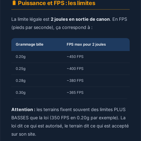
🔋 Puissance et FPS : les limites
La limite légale est
2 joules en sortie de canon
. En FPS
(pieds par seconde), ça correspond à :
Grammage bille
FPS max pour 2 joules
0.20g
~450 FPS
0.25g
~400 FPS
0.28g
~380 FPS
0.30g
~365 FPS
Attention :
les terrains fixent souvent des limites PLUS
BASSES que la loi (350 FPS en 0.20g par exemple). La
loi dit ce qui est autorisé, le terrain dit ce qui est accepté
sur son site.